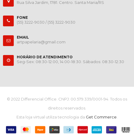
Rua Silva Jardim, 1781. Centro. Santa Maria/RS
FONE
(55) 3222-9030 /
(55) 3222-9030
EMAIL
artpapelaria@gmail.com
HORÁRIO DE ATENDIMENTO
Seg-Sex: 08:30-12:00, 14:00-18:30. Sábados: 08:30-12:30
© 2022 Differencial Office. CNPJ: 00.579.339/0001-94. Todos os
direitos reservados.
Esta loja virtual utiliza tecnologia da
Get Commerce
.